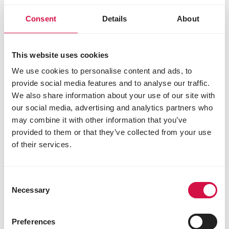
Consent
Details
About
PTÁCI CHOVANÍ V KLECÍCH A VOLIÉRÁCH
6 DŮVODŮ, PROČ BYSTE
This website uses cookies
MĚLI PROSTŘEDÍ, KDE
We use cookies to personalise content and ads, to
JSOU VAŠI PTÁCI,
provide social media features and to analyse our traffic.
DEZINFIKOVAT
We also share information about your use of our site with
our social media, advertising and analytics partners who
may combine it with other information that you’ve
provided to them or that they’ve collected from your use
of their services.
Consent
Necessary
Selection
Preferences