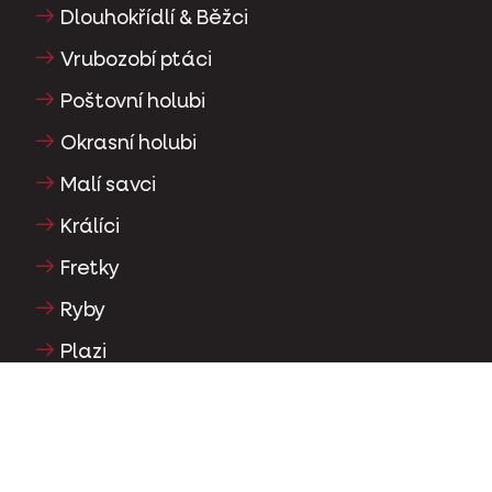
Dlouhokřídlí & Běžci
Vrubozobí ptáci
Poštovní holubi
Okrasní holubi
Malí savci
Králíci
Fretky
Ryby
Plazi
Psi
Kočky
Hrabaví