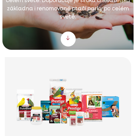
celém světě. Doporučuje je široká chovatelská
základna i renomované ptačí parky po celém
světě.
Scroll down