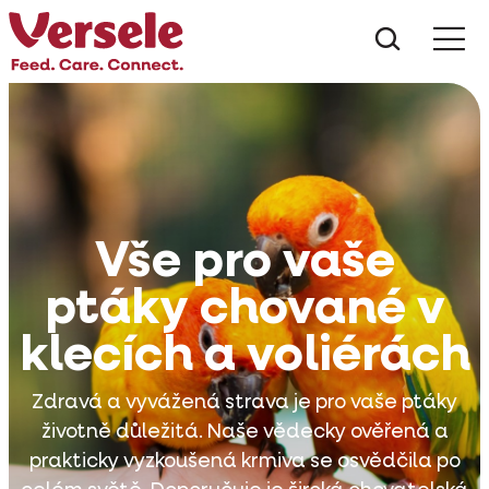
Co hled
Vše pro vaše
ptáky chované v
klecích a voliérách
Zdravá a vyvážená strava je pro vaše ptáky
životně důležitá. Naše vědecky ověřená a
prakticky vyzkoušená krmiva se osvědčila po