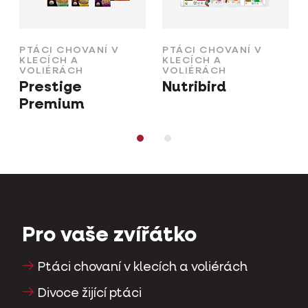
PTÁCI CHOVANÍ V
PTÁCI CHOVANÍ V
KLECÍCH A
KLECÍCH A
VOLIÉRÁCH
VOLIÉRÁCH
Prestige
Nutribird
Premium
Pro vaše zvířátko
Ptáci chovaní v klecích a voliérách
Divoce žijící ptáci