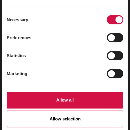
Vrubozobí ptáci
Poštovní holubi
Consent
Necessary
Selection
Okrasní holubi
Malí savci
Preferences
Králíci
Statistics
Fretky
Ryby
Marketing
Plazi
Psi
Allow all
Kočky
Hrabaví
Allow selection
Koně