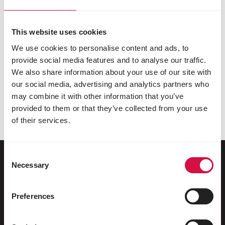
This website uses cookies
Najděte vhodné krmivo a doplňky
k péči pro své holuby
We use cookies to personalise content and ads, to
provide social media features and to analyse our traffic.
Naše krmiva pro holuby vždy obsahují potřebné
We also share information about your use of our site with
prvky výživy. Složení je pečlivě přizpůsobené
our social media, advertising and analytics partners who
potřebám během období přepeřování,
may combine it with other information that you’ve
rozmnožování nebo závodní sezóně. Díky tomu
provided to them or that they’ve collected from your use
zůstávají fit a vedou si lépe po celý rok.
of their services.
Consent
Necessary
Selection
Pro vaše zvířátko
Preferences
Ptáci chovaní v klecích a voliérách