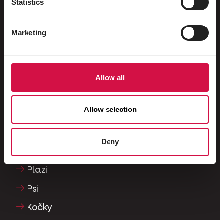
Statistics
Divoce žijící ptáci
Dlouhokřídlí & Běžci
Marketing
Vrubozobí ptáci
Poštovní holubi
Okrasní holubi
Allow all
Malí savci
Allow selection
Králíci
Fretky
Deny
Ryby
Plazi
Psi
Kočky