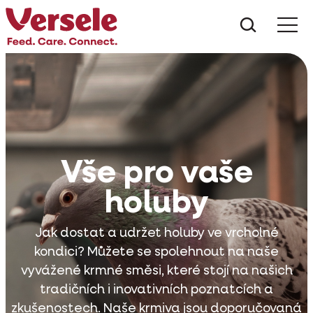
Co hled
Vše pro vaše
holuby
Jak dostat a udržet holuby ve vrcholné
kondici? Můžete se spolehnout na naše
vyvážené krmné směsi, které stojí na našich
tradičních i inovativních poznatcích a
zkušenostech. Naše krmiva jsou doporučovaná