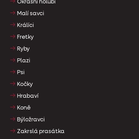
Okrasní holubi
Malí savci
Králíci
Fretky
Ryby
Plazi
Psi
Kočky
Hrabaví
Koně
Býložravci
Zakrslá prasátka