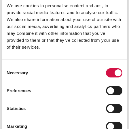
We use cookies to personalise content and ads, to
provide social media features and to analyse our traffic.
We also share information about your use of our site with
our social media, advertising and analytics partners who
may combine it with other information that you’ve
provided to them or that they’ve collected from your use
of their services.
Consent
Necessary
Selection
Preferences
RODENTS
Statistics
5 tipů, jak zařídit, aby byl váš křeček
šťastný
Marketing