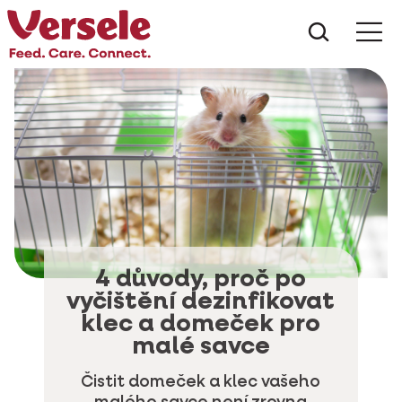
Co hled
4 důvody, proč po
vyčištění dezinfikovat
klec a domeček pro
malé savce
Čistit domeček a klec vašeho