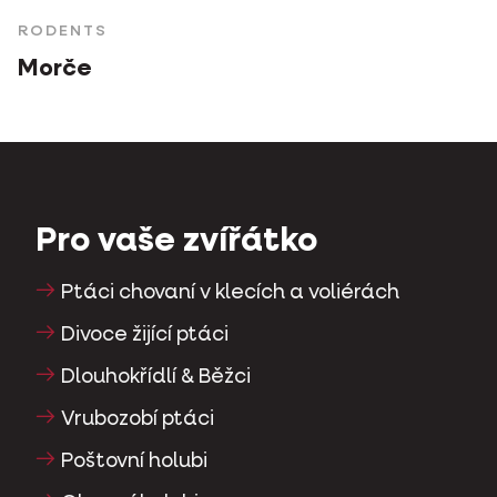
RODENTS
Morče
Pro vaše zvířátko
Ptáci chovaní v klecích a voliérách
Divoce žijící ptáci
Dlouhokřídlí & Běžci
Vrubozobí ptáci
Poštovní holubi