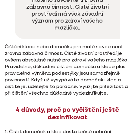
malého savce není zrovna
zábavná činnost. Čisté životní
prostředí má však zásadní
význam pro zdraví vašeho
mazlíčka.
Čištění klece nebo domečku pro malé savce není
zrovna zábavná činnost. Čisté životní prostředí je
ovšem absolutně nutné pro zdraví vašeho mazlíčka.
Pravidelné, důkladné čištění domečku a klece plus
pravidelná výměna podestýlky jsou samozřejmě
povinností. Když už vysypáváte domeček i klec a
čistíte je, udělejte to pořádně. Využijte příležitost a
při čištění všechno důkladně vydezinfikujte.
4 důvody, proč po vyčištění ještě
dezinfikovat
1. Čistit domeček a klec dostatečně nebrání