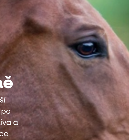
ně
ší
 po
iva a
oce