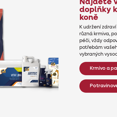
Najděte 
doplňky k
koně
K udržení zdrav
různá krmiva, po
péči, vždy odpov
potřebám vašeho 
vybraných vysoce
Krmivo a p
Potravinové