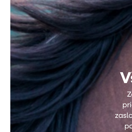
V
Z
pr
zasl
po