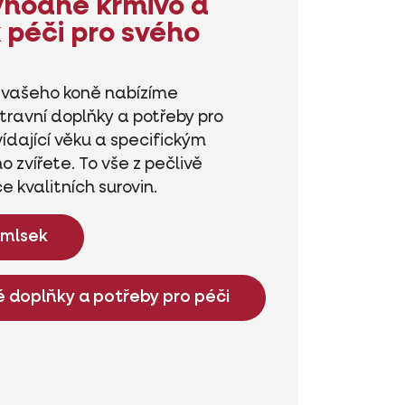
vhodné krmivo a
 péči pro svého
í vašeho koně nabízíme
travní doplňky a potřeby pro
ídající věku a specifickým
zvířete. To vše z pečlivě
 kvalitních surovin.
amlsek
 doplňky a potřeby pro péči