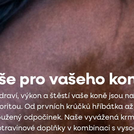
še pro vašeho ko
draví, výkon a štěstí vaše koně jsou na
ioritou. Od prvních krůčků hříbátka až
oužený odpočinek. Naše vyvážená krm
travinové doplňky v kombinaci s vys