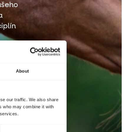
ašeho
a
iplín
About
se our traffic. We also share
ers who may combine it with
 services.