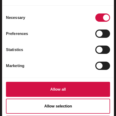
Vrubozobí ptáci
Poštovní holubi
Consent
Necessary
Selection
Okrasní holubi
Malí savci
Preferences
Králíci
Statistics
Fretky
Ryby
Marketing
Plazi
Psi
Allow all
Kočky
Hrabaví
Allow selection
Koně