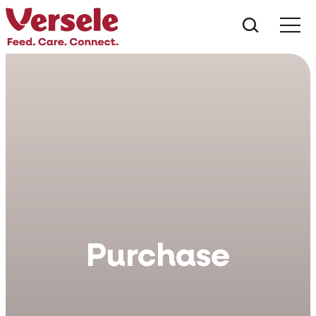
Co hled
Purchase