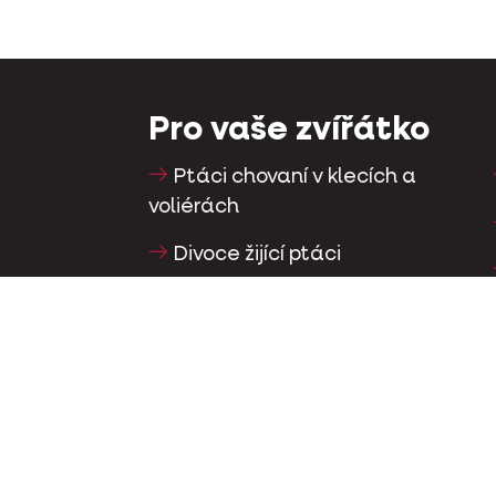
Pro vaše zvířátko
Ptáci chovaní v klecích a
voliérách
Divoce žijící ptáci
Dlouhokřídlí & Běžci
Vrubozobí ptáci
Poštovní holubi
Okrasní holubi
Malí savci