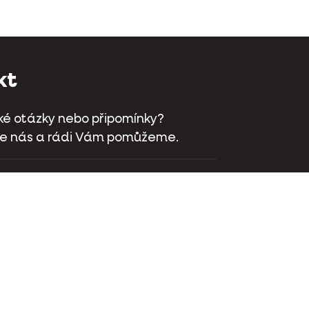
kt
é otázky nebo připomínky?
te nás a rádi Vám pomůžeme.
aat 70 - 9800 Deinze - Belgie
 381 32 00
ktujte nás
ok
Instagram
LinkedIn
Youtube