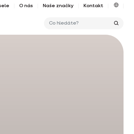
sele
O nás
Naše značky
Kontakt
Co hle