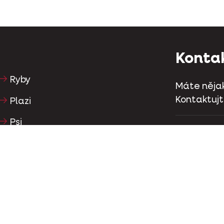
Konta
Ryby
Máte nějak
Kontaktuj
Plazi
Psi
Kapellestr
Tel
+32 (0)9
Kočky
Hrabaví
Konta
Koně
Býložravci
Facebo