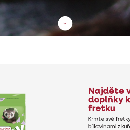
Scroll down
Najděte 
doplňky k
fretku
Krmte své fretky
bílkovinami z ku