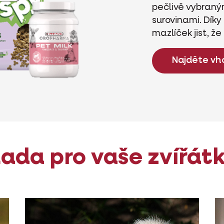
pečlivě vybraný
surovinami. Díky
mazlíček jist, ž
Najděte vh
ada pro vaše zvířát