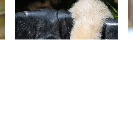
FERRETS
F
Jak chránit fretky
Z
před horkem
p