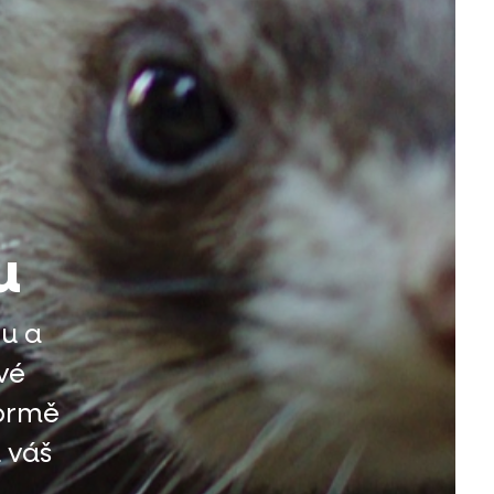
u
bu a
vé
formě
 váš