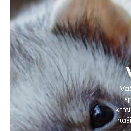
Vaš
s
krmi
naš