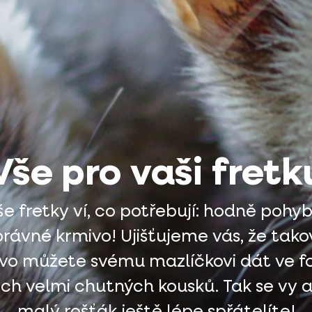
Vše pro vaši fretk
e fretky ví, co potřebují: hodně pohy
právné krmivo! Ujišťujeme vás, že tako
vo můžete svému mazlíčkovi dát ve 
ich velmi chutných kousků. Tak se vy a