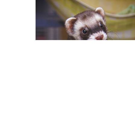
FERRETS
Fretky jako domácí
mazlíčci: co vzít v