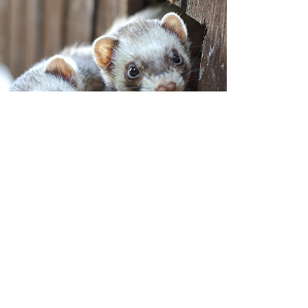
ERRETS
jistěte více o krmivu
ro fretky: co by měla