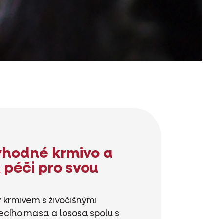
vhodné krmivo a
 péči pro svou
 krmivem s živočišnými
řecího masa a lososa spolu s