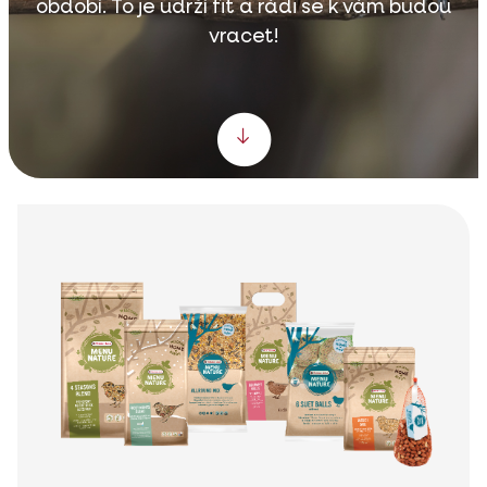
období. To je udrží fit a rádi se k vám budou
vracet!
Scroll down