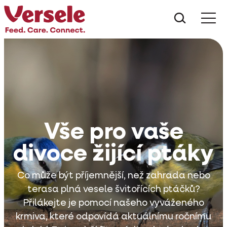
Co hled
Vše pro vaše
divoce žijící ptáky
Co může být příjemnější, než zahrada nebo
terasa plná vesele švitořících ptáčků?
Přilákejte je pomocí našeho vyváženého
krmiva, které odpovídá aktuálnímu ročnímu