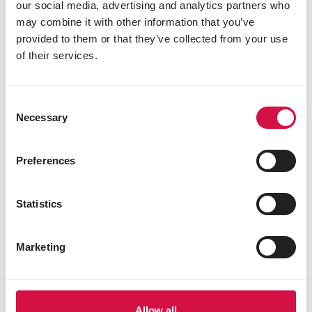
our social media, advertising and analytics partners who
may combine it with other information that you’ve
provided to them or that they’ve collected from your use
of their services.
Consent
Necessary
Selection
Preferences
WILD BIRDS
Statistics
Můžete krmit volně žijící ptáky
celoročně, dokonce i v létě?
Marketing
Allow all