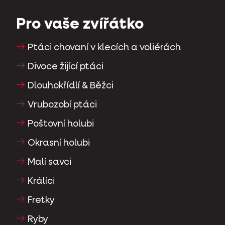
Pro vaše zvířátko
Ptáci chovaní v klecích a voliérách
Divoce žijící ptáci
Dlouhokřídlí & Běžci
Vrubozobí ptáci
Poštovní holubi
Okrasní holubi
Malí savci
Králíci
Fretky
Ryby