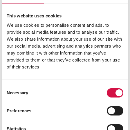
This website uses cookies
We use cookies to personalise content and ads, to
provide social media features and to analyse our traffic.
We also share information about your use of our site with
our social media, advertising and analytics partners who
may combine it with other information that you’ve
provided to them or that they’ve collected from your use
of their services.
Consent
Necessary
Selection
COMPLETE
Preferences
Rat & Mouse
Extrudované pelety, bohaté na bílkoviny, vše v
Statistics
jednom pro potkany a myši